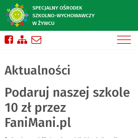
SPECJALNY OŚRODEK
SZKOLNO-WYCHOWAWCZY
W ŻYWCU
Nasza strona na Facebooku
Zobacz mapę strony
Napisz do nas
Aktualności
Podaruj naszej szkole
10 zł przez
FaniMani.pl