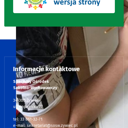
Informacje kontaktowe
Specjalny Ośrodek
Szkolno-Wychowawczy
34-300 Żywiec
ul. Kopernika 77
tel: 33 861-32-71
e-mail:
sekretariat@sosw.zywiec.pl