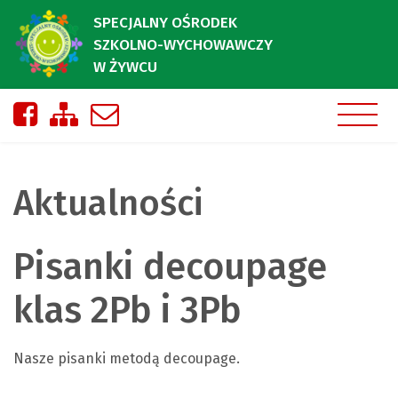
SPECJALNY OŚRODEK
SZKOLNO-WYCHOWAWCZY
W ŻYWCU
Nasza strona na Facebooku
Zobacz mapę strony
Napisz do nas
Aktualności
Pisanki decoupage
klas 2Pb i 3Pb
Nasze pisanki metodą decoupage.