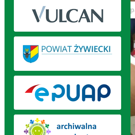
Pisanki wykonane metodą decou