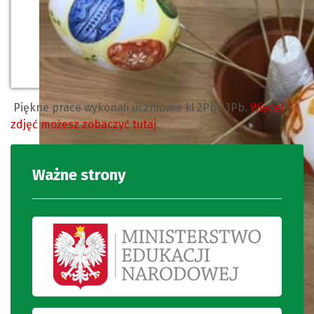
Piękne prace wykonali uczniowie kl 2Pb i 3Pb.
Więcej
zdjęć możesz zobaczyć tutaj
.
Ważne strony