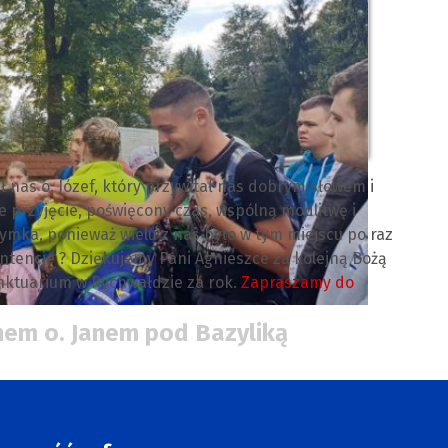
 nas o. Józef, który przywitał nas dobrym słowem i
 przyjęcie, poświęcony czas, wspólną modlitwę i
zymka, ponieważ wielu z nas było w tym miejscu po raz
 intencje ? Dziękujemy Pani Agnieszce za kolejną Bożą
anktuarium w Rychwałdzie za rok.
Zapraszamy do
nem o. Janem pod Bazyliką