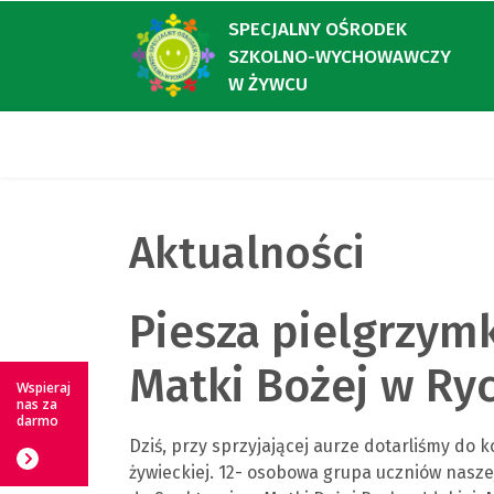
SPECJALNY OŚRODEK
SZKOLNO-WYCHOWAWCZY
W ŻYWCU
Aktualności
Piesza pielgrzym
Matki Bożej w Ry
Wspieraj
nas za
darmo
Dziś, przy sprzyjającej aurze dotarliśmy do
żywieckiej. 12- osobowa grupa uczniów nasze