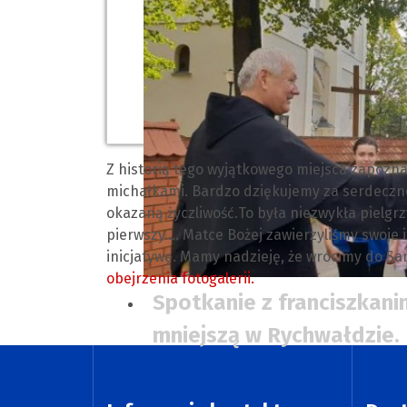
Z historią tego wyjątkowego miejsca zapoznał
michałkami. Bardzo dziękujemy za serdeczne
okazaną życzliwość.
To była niezwykła pielgr
pierwszy.... Matce Bożej zawierzyliśmy swoje
inicjatywę. Mamy nadzieję, że wrócimy do S
obejrzenia fotogalerii.
Spotkanie z franciszkani
mniejszą w Rychwałdzie.