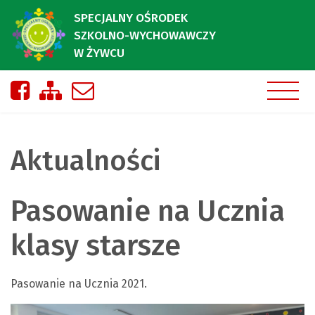
SPECJALNY OŚRODEK
SZKOLNO-WYCHOWAWCZY
W ŻYWCU
Nasza strona na Facebooku
Zobacz mapę strony
Napisz do nas
Aktualności
Pasowanie na Ucznia
klasy starsze
Pasowanie na Ucznia 2021.