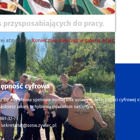
s przysposabiających do pracy.
rej atmosfery.
Koniecznie obejrzyjcie galerię zdjęć.
tępność cyfrowa
y się aby strona spełniała wymagania ustawy o dostępności cyfrowej s
najdziesz jakieś uchybienia powiadom nas o tym.
 861-32-71
:
sekretariat@sosw.zywiec.pl