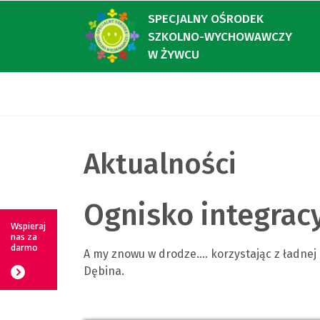
SPECJALNY OŚRODEK
SZKOLNO-WYCHOWAWCZY
W ŻYWCU
Aktualności
Ognisko integracyj
Wspieraj
nas za
darmo
A my znowu w drodze.... korzystając z ładnej 
Dębina.