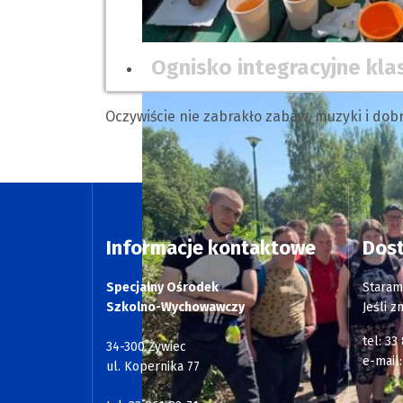
Ognisko integracyjne kla
Oczywiście nie zabrakło zabaw, muzyki i dob
Informacje kontaktowe
Dos
Specjalny Ośrodek
Staram
Szkolno-Wychowawczy
Jeśli z
tel: 33
34-300 Żywiec
e-mail
ul. Kopernika 77