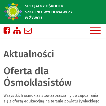
SPECJALNY OŚRODEK
SZKOLNO-WYCHOWAWCZY
W ŻYWCU
Nasza strona na Facebooku
Zobacz mapę strony
Napisz do nas
Aktualności
Oferta dla
Ósmoklasistów
Wszystkich ósmoklasistów zapraszamy do zapoznania
się z ofertą edukacyjną na teranie powiatu żywieckiego.