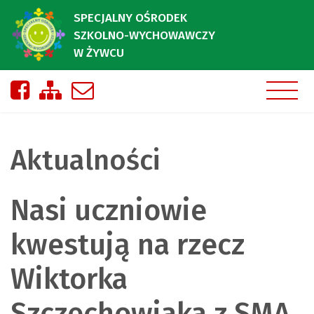
SPECJALNY OŚRODEK
SZKOLNO-WYCHOWAWCZY
W ŻYWCU
Nasza strona na Facebooku
Zobacz mapę strony
Napisz do nas
Aktualności
Nasi uczniowie
kwestują na rzecz
Wiktorka
Szczechowiaka z SMA