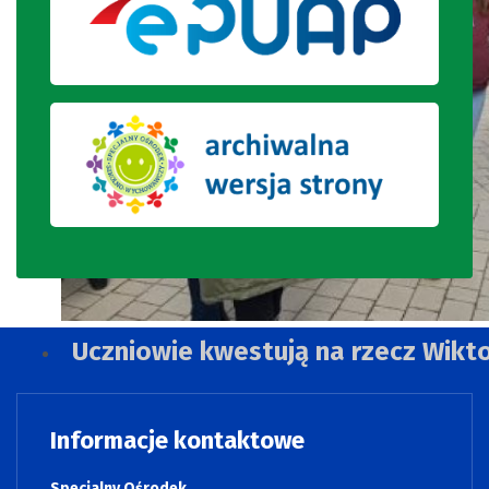
Uczniowie kwestują na rzecz Wikt
Informacje kontaktowe
Specjalny Ośrodek