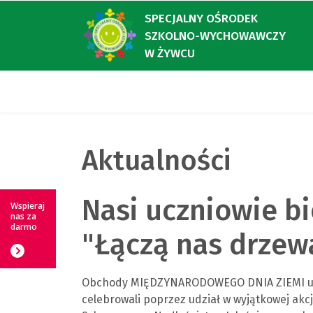
SPECJALNY OŚRODEK
SZKOLNO-WYCHOWAWCZY
W ŻYWCU
Aktualności
Nasi uczniowie bi
Wspieraj
nas za
darmo
"Łączą nas drzew
Obchody MIĘDZYNARODOWEGO DNIA ZIEMI uczn
celebrowali poprzez udział w wyjątkowej akc