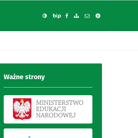
Biuletyn Informacji Publicznej
Nasza strona na Facebooku
Zobacz mapę strony
Wyślij email
Deklaracja dost
Ważne strony