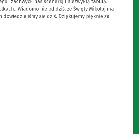
egu" zachwycił nas scenerią i niezwykłą fabułą.
olkach...Wiadomo nie od dziś, że Święty Mikołaj ma
ch dowiedzieliśmy się dziś. Dziękujemy pięknie za