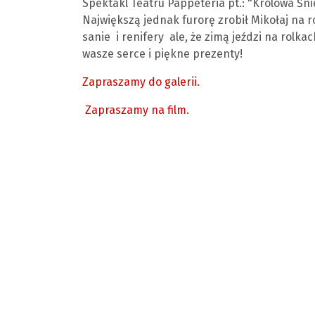
Spektakl Teatru Pappeteria pt.: "Królowa Śni
Największą jednak furorę zrobił Mikołaj na r
sanie i renifery ale, że zimą jeździ na rolka
wasze serce i piękne prezenty!
Zapraszamy do galerii.
Zapraszamy na film.