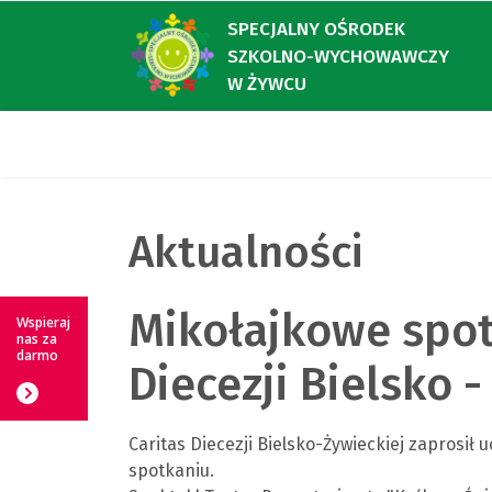
SPECJALNY OŚRODEK
SZKOLNO-WYCHOWAWCZY
W ŻYWCU
Aktualności
Mikołajkowe spot
Wspieraj
nas za
darmo
Diecezji Bielsko -
Caritas Diecezji Bielsko-Żywieckiej zaprosił
spotkaniu.