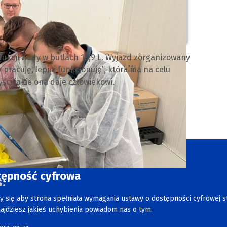
ukcji wody w butlach 18,9 L. Wyjazd zorganizowany
pracuję, lepiej funkcjonuję”, która ma na celu
ści jakie ona daje człowiekowi.
tępność cyfrowa
.
y się aby strona spełniała wymagania ustawy o dostępności cyfrowej s
najdziesz jakieś uchybienia powiadom nas o tym.