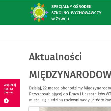
SPECJALNY OŚRODEK
SZKOLNO-WYCHOWAWCZY
W ŻYWCU
Aktualności
MIĘDZYNARODOWY
Wspieraj
Dzisiaj, 22 marca obchodzimy Międzynarodow
nas za
darmo
Przysposabiającej do Pracy i Uczestników WT
mieści się siedziba rozlewni wody „Źródło Żyw