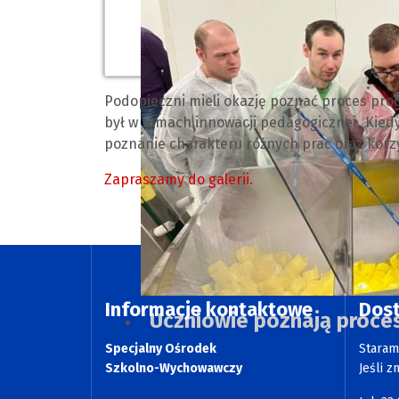
Podopieczni mieli okazję poznać proces prod
był w ramach innowacji pedagogicznej „Kiedy 
poznanie charakteru
różnych prac oraz korzy
Zapraszamy do galerii.
Informacje kontaktowe
Dos
Uczniowie poznają proces
Specjalny Ośrodek
Staram
Szkolno-Wychowawczy
Jeśli z