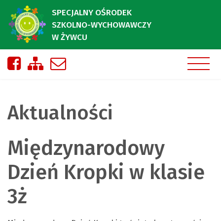
SPECJALNY OŚRODEK
SZKOLNO-WYCHOWAWCZY
W ŻYWCU
Nasza strona na Facebooku
Zobacz mapę strony
Napisz do nas
Aktualności
Międzynarodowy
Dzień Kropki w klasie
3ż