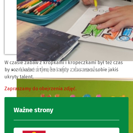
W czasie zabaw z kropkami i kropeczkami był też czas
Uczeń koloruje obrazek.
by rozmawiać o tym, że każdy z nas ma w sobie jakiś
ukryty talent.
Zapraszamy do obejrzenia zdjęć.
Ważne strony