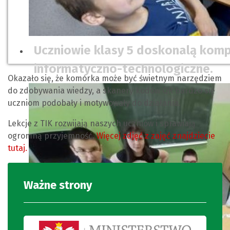
Uczniowie klasy 5 doskonalą kom
informatyczno-technologiczne.
Okazało się, że komórka
może być świetnym narzędziem
do zdobywania wiedzy, a skanery kodów QR bardzo się
uczniom podobały i motywowały do działania.
Lekcje z TIK rozwijają naszych uczniów i sprawiają
ogromną przyjemność.
Więcej zdjęć z zajęć znajdziecie
tutaj.
Ważne strony