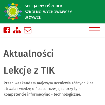
SPECJALNY OŚRODEK
SZKOLNO-WYCHOWAWCZY
W ŻYWCU
Nasza strona na Facebooku
Zobacz mapę strony
Napisz do nas
Aktualności
Lekcje z TIK
Przed weekendem majowym uczniowie różnych klas
utrwalali wiedzę o Polsce rozwijajac przy tym
kompetencje informacyjno - technologiczne.