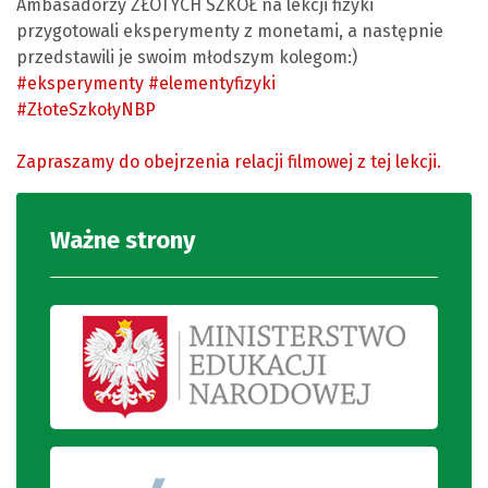
Ambasadorzy ZŁOTYCH SZKÓŁ na lekcji fizyki
przygotowali eksperymenty z monetami, a następnie
przedstawili je swoim młodszym kolegom:)
#eksperymenty
#elementyfizyki
#ZłoteSzkołyNBP
Zapraszamy do obejrzenia relacji filmowej z tej lekcji.
Ważne strony