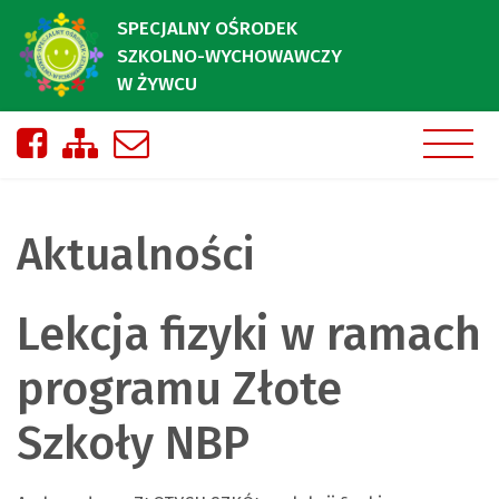
SPECJALNY OŚRODEK
SZKOLNO-WYCHOWAWCZY
W ŻYWCU
Nasza strona na Facebooku
Zobacz mapę strony
Napisz do nas
Aktualności
Lekcja fizyki w ramach
programu Złote
Szkoły NBP