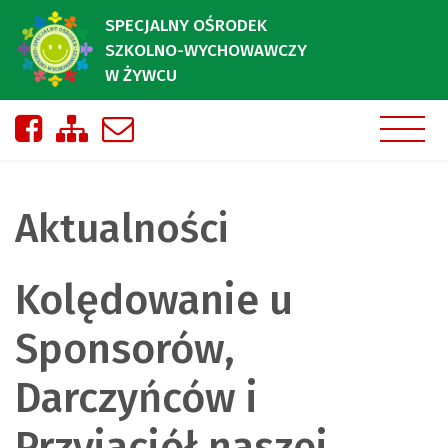
SPECJALNY OŚRODEK
SZKOLNO-WYCHOWAWCZY
W ŻYWCU
Nasza strona na Facebooku
Zobacz mapę strony
Napisz do nas
Aktualności
Kolędowanie u
Sponsorów,
Darczyńców i
Przyjaciół naszej