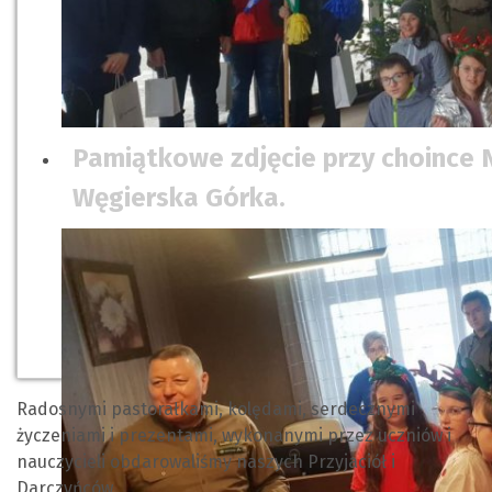
Pamiątkowe zdjęcie przy choince 
Węgierska Górka.
Radosnymi pastorałkami, kolędami, serdecznymi
życzeniami i prezentami, wykonanymi przez uczniów i
nauczycieli obdarowaliśmy naszych Przyjaciół i
Darczyńców.