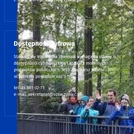
Dostępność cyfrowa
Staramy się aby strona spełniała wymagania ustawy o
dostępności cyfrowej stron i aplikacji mobilnych
podmiotów publicznych. Jeśli znajdziesz jakieś
uchybienia powiadom nas o tym.
tel: 33 861-32-71
e-mail:
sekretariat@sosw.zywiec.pl