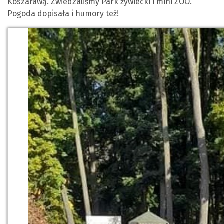
Koszarawą. Zwiedzaliśmy Park żywiecki i mini ZOO.
Pogoda dopisała i humory też!