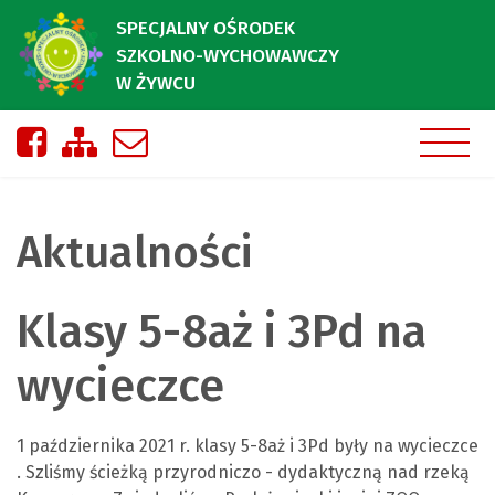
SPECJALNY OŚRODEK
SZKOLNO-WYCHOWAWCZY
W ŻYWCU
Nasza strona na Facebooku
Zobacz mapę strony
Napisz do nas
Aktualności
Klasy 5-8aż i 3Pd na
wycieczce
1 października 2021 r. klasy 5-8aż i 3Pd były na wycieczce
. Szliśmy ścieżką przyrodniczo - dydaktyczną nad rzeką