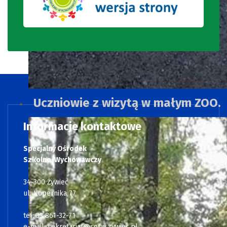
Uczniowie z wizytą w małym ZOO.
Informacje kontaktowe
Specjalny Ośrodek
Szkolno-Wychowawczy
34-300 Żywiec
ul. Kopernika 77
tel: 33 861-32-71
e-mail:
sekretariat@sosw.zywiec.pl