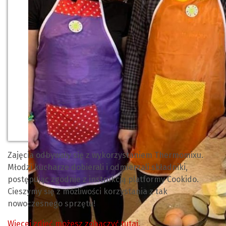
Zajęcia odbywały się z wykorzystaniem Thermomixu.
Młodzi kucharze dobierali i odmierzali składniki,
postępując zgodnie z instrukcją platformy Cookido.
Cieszymy się z możliwości korzystania z tak
nowoczesnego sprzętu!
Więcej zdjęć możesz zobaczyć tutaj.