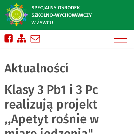
SPECJALNY OŚRODEK
SZKOLNO-WYCHOWAWCZY
W ŻYWCU
Nasza strona na Facebooku
Zobacz mapę strony
Napisz do nas
Aktualności
Klasy 3 Pb1 i 3 Pc
realizują projekt
,,Apetyt rośnie w
miarę jedzenia"