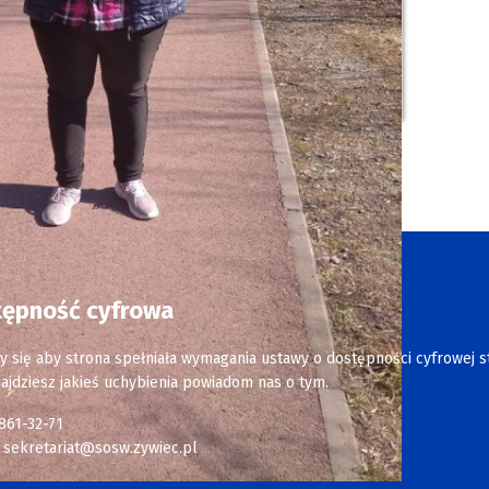
tępność cyfrowa
y się aby strona spełniała wymagania ustawy o dostępności cyfrowej s
najdziesz jakieś uchybienia powiadom nas o tym.
 861-32-71
:
sekretariat@sosw.zywiec.pl