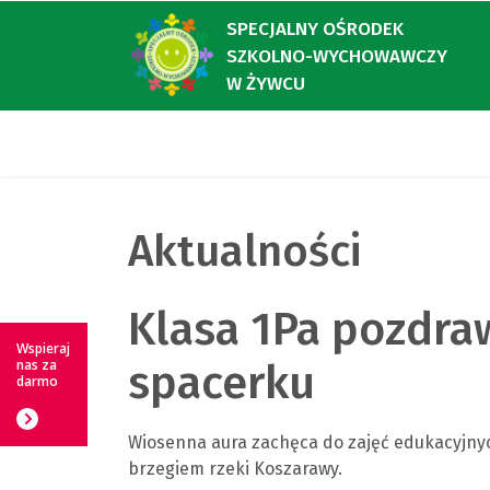
SPECJALNY OŚRODEK
SZKOLNO-WYCHOWAWCZY
W ŻYWCU
Aktualności
Klasa 1Pa pozdra
Wspieraj
nas za
spacerku
darmo
Wiosenna aura zachęca do zajęć edukacyjny
brzegiem rzeki Koszarawy.