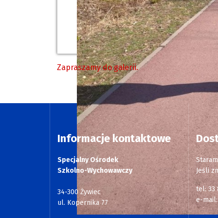
Zapraszamy do galerii.
Informacje kontaktowe
Dos
Specjalny Ośrodek
Staram
Szkolno-Wychowawczy
Jeśli z
tel: 33
34-300 Żywiec
e-mail
ul. Kopernika 77