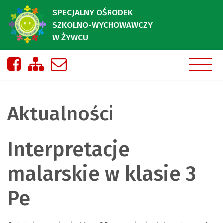
SPECJALNY OŚRODEK
SZKOLNO-WYCHOWAWCZY
W ŻYWCU
Nasza strona na Facebooku
Zobacz mapę strony
Napisz do nas
Aktualności
Interpretacje
malarskie w klasie 3
Pe