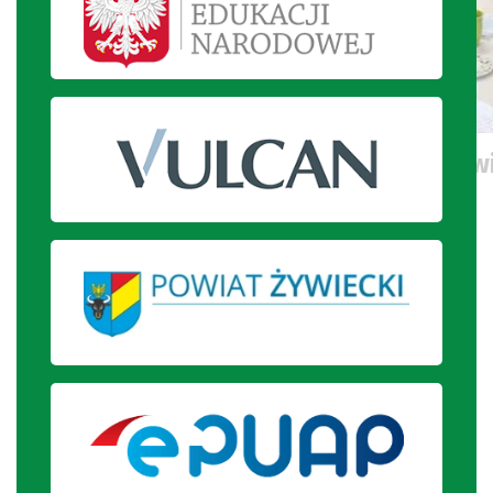
Uczniowie degustują placek z pow
ramach zajęć kuchennych.