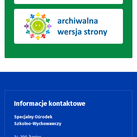
Informacje kontaktowe
Specjalny Ośrodek
Szkolno-Wychowawczy