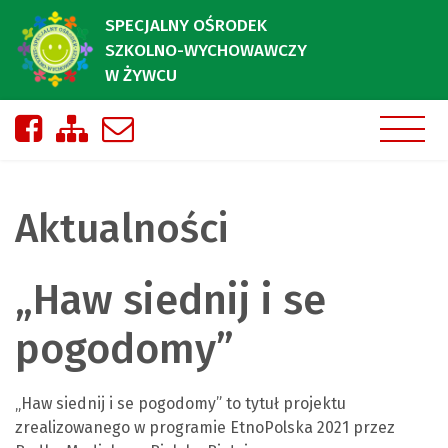
SPECJALNY OŚRODEK
SZKOLNO-WYCHOWAWCZY
W ŻYWCU
Nasza strona na Facebooku
Zobacz mapę strony
Napisz do nas
Aktualności
„Haw siednij i se
pogodomy”
„Haw siednij i se pogodomy” to tytuł projektu
zrealizowanego w programie EtnoPolska 2021 przez