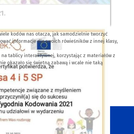
1.
 wiele kodów nas otacza, jak samodzielnie tworzyć
ować informacje dla swoich rówieśników z innej klasy,
 na tablicy interaktywnej, korzystając z materiałów z
nie okazało się świetną zabawą i wcale nie taką
tępność cyfrowa