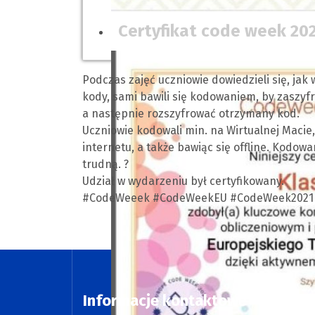
Certyfikat code week 202
Podczas zajęć uczniowie dowiedzieli się, jak
kody, sami bawili się kodowaniem, by zaszyfr
a następnie rozszyfrować otrzymany kod.
Uczniowie kodowali min. na Wirtualnej Macie,
internetu, a także bawiąc się offline. Kodowa
trudną. ?
Udział w wydarzeniu był certyfikowany.
#CodeWeeek #CodeWeekEU #CodeWeek2021
Informacje kontaktowe
Dos