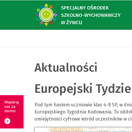
SPECJALNY OŚRODEK
SZKOLNO-WYCHOWAWCZY
W ŻYWCU
Aktualności
Europejski Tydzi
Wspieraj
Pod tym hasłem uczniowie klas 4-8 SP, w dnia
nas za
darmo
Europejskiego Tygodnia Kodowania. To oddo
umiejętności cyfrowe wśród uczestników w ci