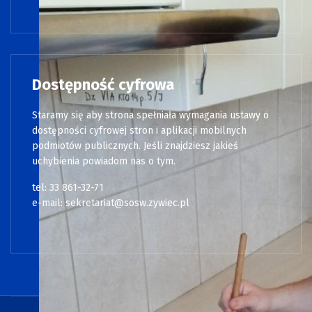
Dostępność cyfrowa
Staramy się aby strona spełniała wymagania ustawy o
dostępności cyfrowej stron i aplikacji mobilnych
podmiotów publicznych. Jeśli znajdziesz jakieś
uchybienia powiadom nas o tym.
tel: 33 861-32-71
e-mail:
sekretariat@sosw.zywiec.pl