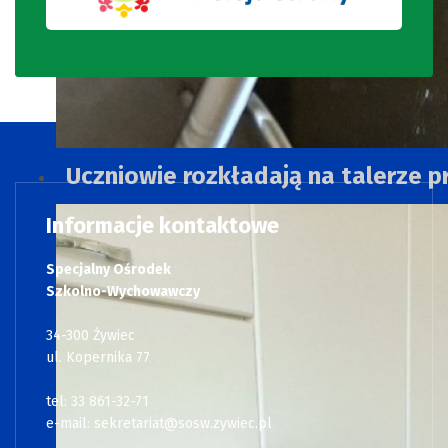
Uczniowie rozkładają na talerze p
Informacje kontaktowe
Specjalny Ośrodek
Szkolno-Wychowawczy
34-300 Żywiec
ul. Kopernika 77
tel: 33 861-32-71
e-mail:
sekretariat@sosw.zywiec.pl