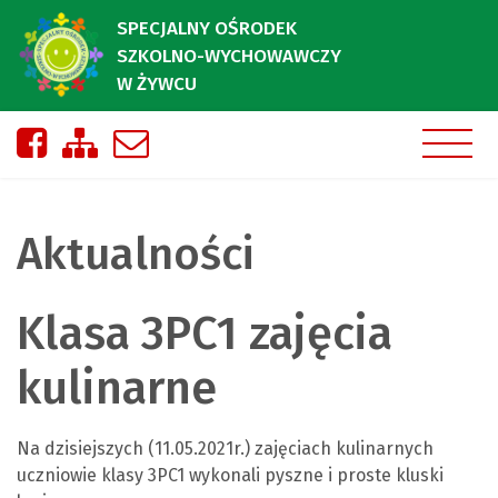
SPECJALNY OŚRODEK
SZKOLNO-WYCHOWAWCZY
W ŻYWCU
Nasza strona na Facebooku
Zobacz mapę strony
Napisz do nas
Aktualności
Klasa 3PC1 zajęcia
kulinarne
Na dzisiejszych (11.05.2021r.) zajęciach kulinarnych
uczniowie klasy 3PC1 wykonali pyszne i proste kluski