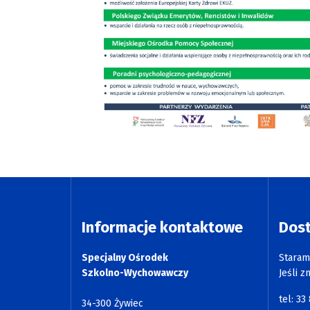
Informacje kontaktowe
Dos
Specjalny Ośrodek
Staram
Szkolno-Wychowawczy
Jeśli z
tel: 33
34-300 Żywiec