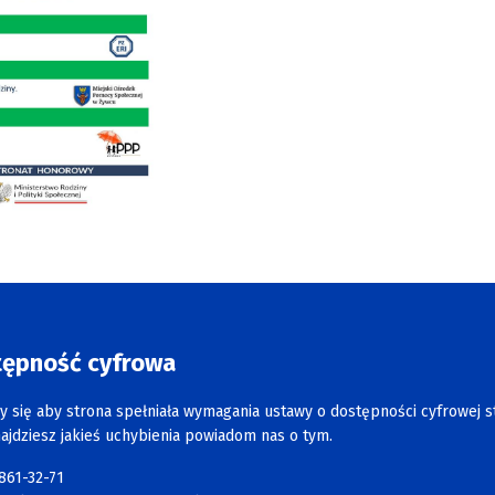
tępność cyfrowa
y się aby strona spełniała wymagania ustawy o dostępności cyfrowej s
najdziesz jakieś uchybienia powiadom nas o tym.
 861-32-71