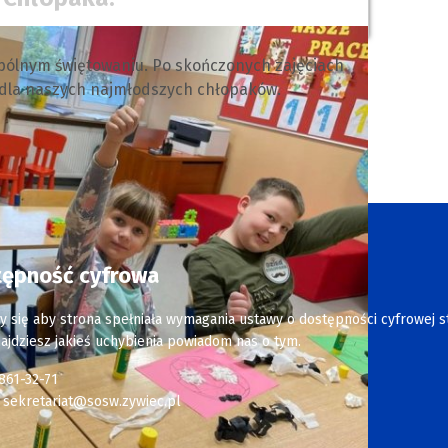
spólnym świętowaniu. Po skończonych zajęciach
 dla naszych najmłodszych chłopaków.
tępność cyfrowa
y się aby strona spełniała wymagania ustawy o dostępności cyfrowej s
najdziesz jakieś uchybienia powiadom nas o tym.
 861-32-71
:
sekretariat@sosw.zywiec.pl