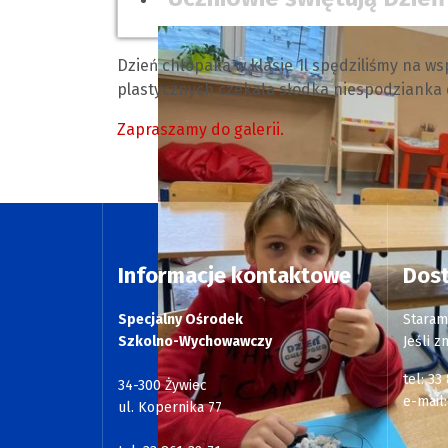
Dzień chłopaka w klasie 1l spędziliśmy na w
plastycznych czekała słodka niespodzianka
Zapraszamy do galerii.
Informacje kontaktowe
Dos
Specjalny Ośrodek
Staram
Szkolno-Wychowawczy
Jeśli z
tel: 33
34-300 Żywiec
e-mail
ul. Kopernika 77