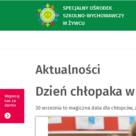
SPECJALNY OŚRODEK
SZKOLNO-WYCHOWAWCZY
W ŻYWCU
Aktualności
Dzień chłopaka w 
Wspieraj
nas za
darmo
30 września to magiczna data dla chłopców, z