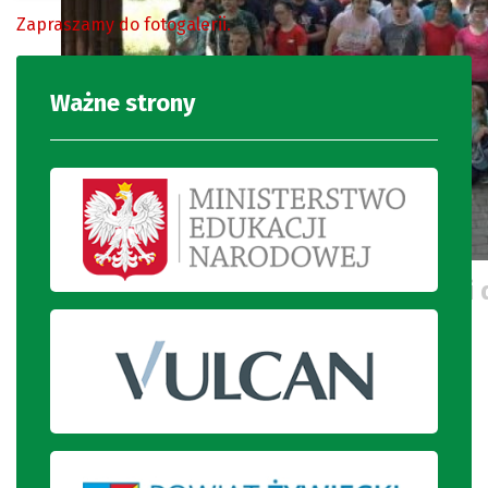
Zapraszamy do fotogalerii.
Ważne strony
Uczestnicy dwudniowej wycieczki 
Zagrodzie Żubrów.