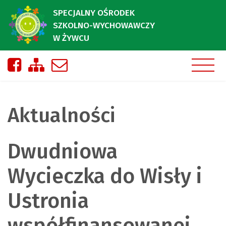
SPECJALNY OŚRODEK
SZKOLNO-WYCHOWAWCZY
W ŻYWCU
Nasza strona na Facebooku
Zobacz mapę strony
Napisz do nas
Aktualności
Dwudniowa
Wycieczka do Wisły i
Ustronia
współfinansowanej