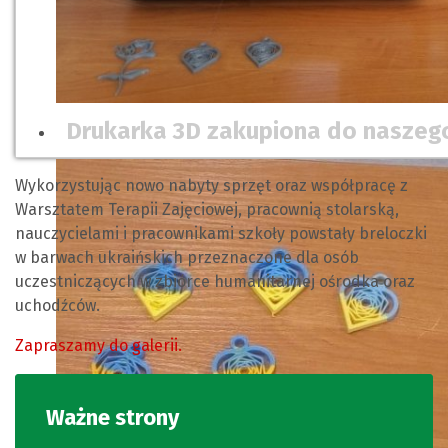
Drukarka 3D zakupiona do naszeg
Wykorzystując nowo nabyty sprzęt oraz współpracę z
Warsztatem Terapii Zajęciowej, pracownią stolarską,
nauczycielami i pracownikami szkoły powstały breloczki
w barwach ukraińskich przeznaczone dla osób
uczestniczących w zbiórce humanitarnej ośrodka oraz
uchodźców.
Zapraszamy do galerii.
Ważne strony