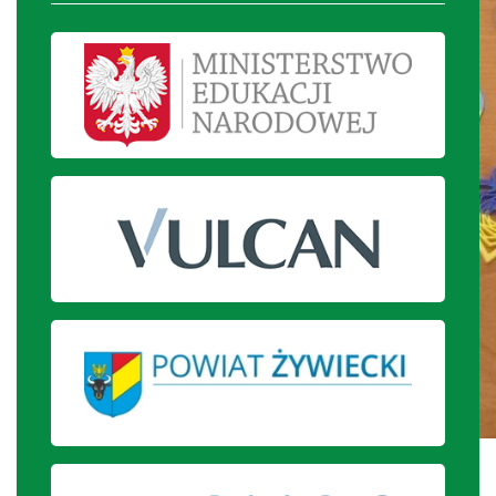
Wykonane drukarką 3D breloczki.