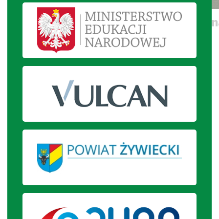
Uczniowie utrwalają wiadomości 
kontaktu z psem.