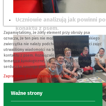
Uczniowie analizują jak powinni p
konaktu z psem.
Zapamiętaliśmy, że żółty element przy obroży psa
oznacza, że ten pies nie może być głaskany. Do takiego
zwierzątka nie należy podchodzić. W dalszej części zajęć
utrwaliliśmy wiadomości na temat bezpiecznego
kontaktu z psem. Rozwiązaliśmy także mninkrzyżówkę o
tematyce kynologicznej. Wyciszaliśmy się słuchając bicia
serduszka naszego pieska przez stetoskop.
Zapraszamy do obejrzenia galerii zdjęć.
Ważne strony