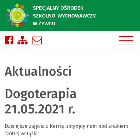
SPECJALNY OŚRODEK
SZKOLNO-WYCHOWAWCZY
W ŻYWCU
Nasza strona na Facebooku
Zobacz mapę strony
Napisz do nas
Aktualności
Dogoterapia
21.05.2021 r.
Dzisiejsze zajęcia z Kerrią upłynęły nam pod znakiem
"żółtej wstążki".