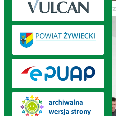
Uczennica trzyma psa terapeutycz