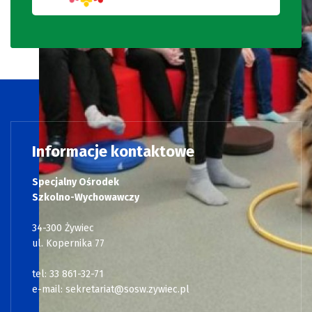
Informacje kontaktowe
Specjalny Ośrodek
Szkolno-Wychowawczy
34-300 Żywiec
ul. Kopernika 77
tel: 33 861-32-71
e-mail:
sekretariat@sosw.zywiec.pl