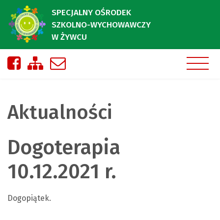
SPECJALNY OŚRODEK
SZKOLNO-WYCHOWAWCZY
W ŻYWCU
Nasza strona na Facebooku
Zobacz mapę strony
Napisz do nas
Aktualności
Dogoterapia
10.12.2021 r.
Dogopiątek.