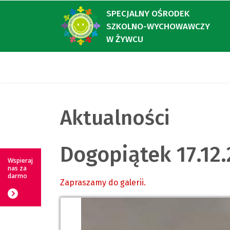
SPECJALNY OŚRODEK
SZKOLNO-WYCHOWAWCZY
W ŻYWCU
Aktualności
Dogopiątek 17.12
Wspieraj
nas za
darmo
Zapraszamy do galerii.