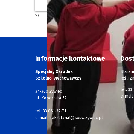
</
Informacje kontaktowe
Dos
Specjalny Ośrodek
Staram
Szkolno-Wychowawczy
Jeśli z
tel: 33
34-300 Żywiec
e-mail
ul. Kopernika 77
tel: 33 861-32-71
e-mail:
sekretariat@sosw.zywiec.pl