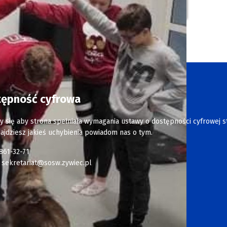
tępność cyfrowa
y się aby strona spełniała wymagania ustawy o dostępności cyfrowej s
najdziesz jakieś uchybienia powiadom nas o tym.
 861-32-71
:
sekretariat@sosw.zywiec.pl