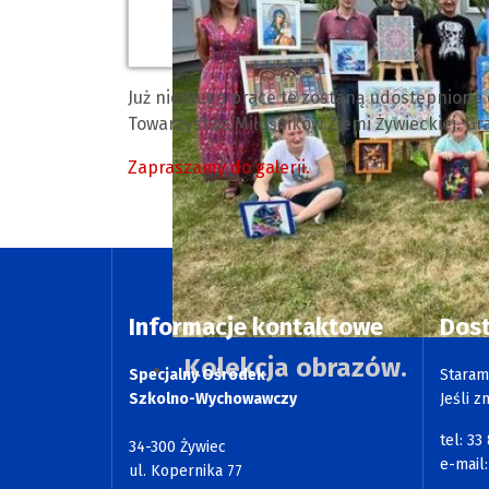
Już niedługo prace te zostaną udostępnione
Towarzystwa Miłośników Ziemi Żywieckiej. G
Zapraszamy do galerii.
Informacje kontaktowe
Dos
Kolekcja obrazów.
Specjalny Ośrodek
Staram
Szkolno-Wychowawczy
Jeśli z
tel: 33
34-300 Żywiec
e-mail
ul. Kopernika 77