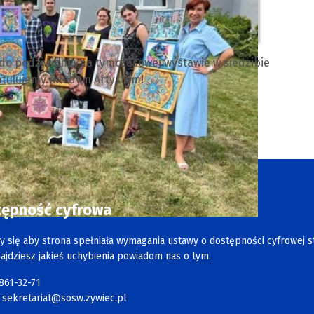
 do podziwiania na tymczasowej wystawie w siedzibie
ratulujemy młodym Artystom!
tępność cyfrowa
y się aby strona spełniała wymagania ustawy o dostępności cyfrowej s
najdziesz jakieś uchybienia powiadom nas o tym.
 861-32-71
:
sekretariat@sosw.zywiec.pl