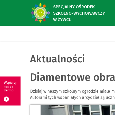
SPECJALNY OŚRODEK
SZKOLNO-WYCHOWAWCZY
W ŻYWCU
Aktualności
Diamentowe obra
Wspieraj
nas za
darmo
Dzisiaj w naszym szkolnym ogrodzie miała 
Autorami tych wspaniałych arcydzieł są uczni