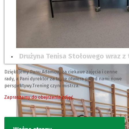
Drużyna Tenisa Stołowego wraz z 
Dziękujemy Panu Adamowi za ciekawe zajęcia i cenne
rady, a Pani dyrektor za to, że otwiera przed nami nowe
perspektywy.Trening czyni mistrza.
Zapraszamy do obejrzenia zdjęć.