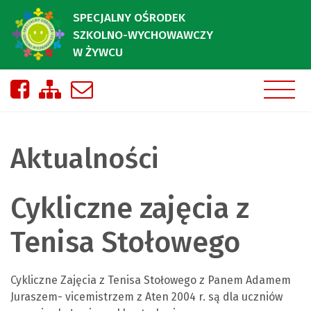
SPECJALNY OŚRODEK
SZKOLNO-WYCHOWAWCZY
W ŻYWCU
Nasza strona na Facebooku
Zobacz mapę strony
Napisz do nas
Aktualności
Cykliczne zajęcia z
Tenisa Stołowego
Cykliczne Zajęcia z Tenisa Stołowego z Panem Adamem
Juraszem- vicemistrzem z Aten 2004 r. są dla uczniów