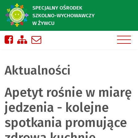
SPECJALNY OŚRODEK
SZKOLNO-WYCHOWAWCZY
W ŻYWCU
Nasza strona na Facebooku
Zobacz mapę strony
Napisz do nas
Aktualności
Apetyt rośnie w miarę
jedzenia - kolejne
spotkania promujące
zdrową kuchnię.