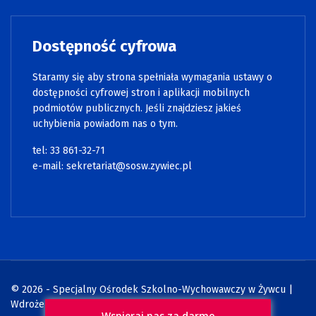
Dostępność cyfrowa
Staramy się aby strona spełniała wymagania ustawy o
dostępności cyfrowej stron i aplikacji mobilnych
podmiotów publicznych. Jeśli znajdziesz jakieś
uchybienia powiadom nas o tym.
tel: 33 861-32-71
e-mail:
sekretariat@sosw.zywiec.pl
© 2026 - Specjalny Ośrodek Szkolno-Wychowawczy w Żywcu |
Wdrożenie:
Strony internetowe WCAG
Wspieraj nas za darmo