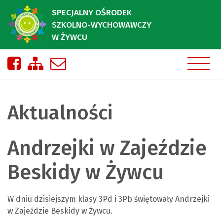
SPECJALNY OŚRODEK
SZKOLNO-WYCHOWAWCZY
W ŻYWCU
Nasza strona na Facebooku
Zobacz mapę strony
Napisz do nas
Aktualności
Andrzejki w Zajeździe
Beskidy w Żywcu
W dniu dzisiejszym klasy 3Pd i 3Pb świętowały Andrzejki
w Zajeździe Beskidy w Żywcu.