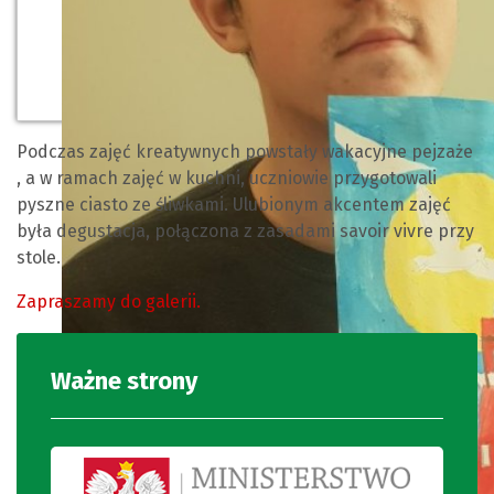
Podczas zajęć kreatywnych powstały wakacyjne pejzaże
, a w ramach zajęć w kuchni, uczniowie przygotowali
pyszne ciasto ze śliwkami. Ulubionym akcentem zajęć
była degustacja, połączona z zasadami savoir vivre przy
stole.
Zapraszamy do galerii.
Ważne strony