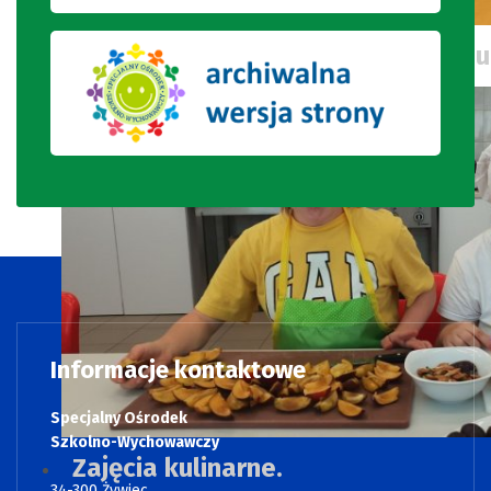
Wakacyjne wspomnienia naszych u
Informacje kontaktowe
Specjalny Ośrodek
Szkolno-Wychowawczy
Zajęcia kulinarne.
34-300 Żywiec