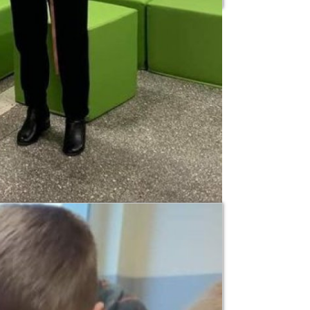
grodę jubileuszową pani