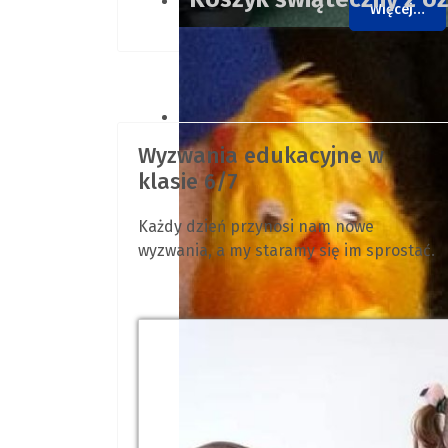
Więcej…
Uczennica poszerza sł
świętami wielkanocnym
Wyzwania edukacyjne w
klasie 6/7
Każdy dzień przynosi nam nowe
wyzwania, a my staramy się im sprostać.