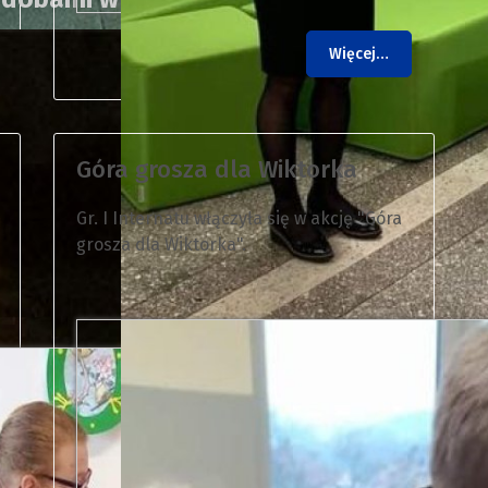
Więcej…
ownictwo angielskie związane ze
i.
Góra grosza dla Wiktorka
Gr. I Internatu włączyła się w akcję "Góra
grosza dla Wiktorka".
Dyrektorka szkoły wręcza na
odchodzącej na emeryturę