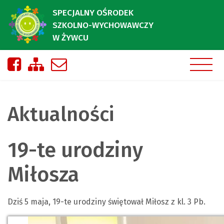
SPECJALNY OŚRODEK
SZKOLNO-WYCHOWAWCZY
W ŻYWCU
Nasza strona na Facebooku
Zobacz mapę strony
Napisz do nas
Aktualności
19-te urodziny
Miłosza
Dziś 5 maja, 19-te urodziny świętował Miłosz z kl. 3 Pb.