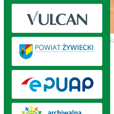
Urodziny w gronie kolegów i koleż