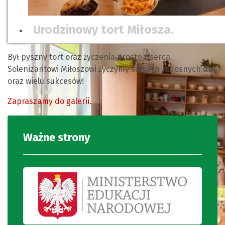
Urodzinowy tort Miłosza.
Był pyszny tort oraz życzenia prosto z serca.
Solenizantowi Miłoszowi życzymy samych radosnych dni
oraz wielu sukcesów!
Zapraszamy do galerii.
Ważne strony