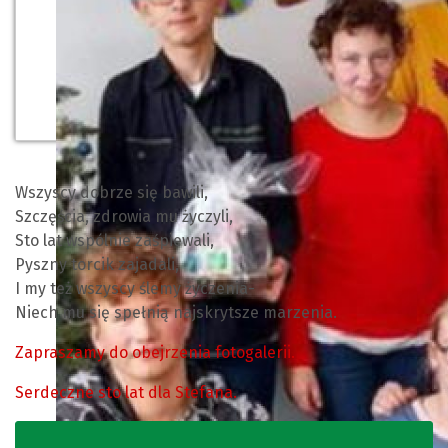
Wszyscy dobrze się bawili,
Szczęścia, zdrowia mu życzyli,
Sto lat wspólnie zaśpiewali,
Pyszny torcik zajadali,
I my też wszyscy ślemy życzenia-
Niech mu się spełnią najskrytsze marzenia.
Zapraszamy do obejrzenia fotogalerii.
Serdeczne sto lat dla Stefana.