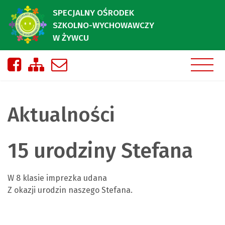
SPECJALNY OŚRODEK
SZKOLNO-WYCHOWAWCZY
W ŻYWCU
Nasza strona na Facebooku
Zobacz mapę strony
Napisz do nas
Aktualności
15 urodziny Stefana
W 8 klasie imprezka udana
Z okazji urodzin naszego Stefana.