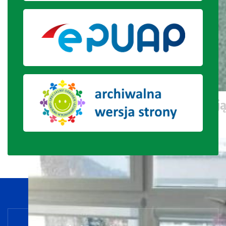
Jubilat i uczniowie klasy VIII poz
zdjęcia.