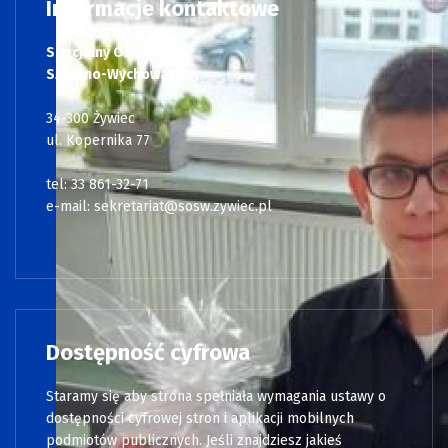
Informacje kontaktowe
Specjalny Ośrodek
Szkolno-Wychowawczy
34-300 Żywiec
ul. Kopernika 77
tel: 33 861-32-71
e-mail:
sekretariat@sosw.zywiec.pl
Dostępność cyfrowa
Staramy się aby strona spełniała wymagania ustawy o
dostępności cyfrowej stron i aplikacji mobilnych
podmiotów publicznych. Jeśli znajdziesz jakieś